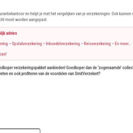
urantiekantoor en helpt je met het vergelijken van je verzekeringen. Ook kunnen
licht moet worden aangepast.
lijk advies
ring – Opstalverzekering – Inboedelverzekering – Reisverzekering – En meer…
pas!
goedkoper verzekeringspakket aanbieden! Goedkoper dan de ‘zogenaamde’ collect
weten en ook profiteren van de voordelen van SmitVerzekert?