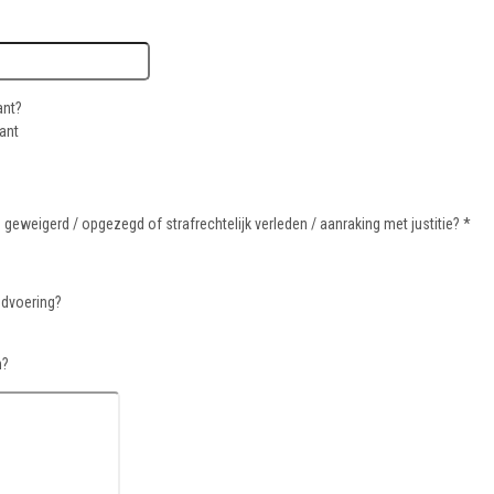
ant?
ant
geweigerd / opgezegd of strafrechtelijk verleden / aanraking met justitie? *
ndvoering?
n?