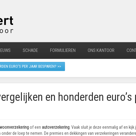
IEUWS
SCHADE
FORMULIEREN
ONS KANTOOR
CON
RDEN EURO'S PER JAAR BESPAREN? >>
ergelijken en honderden euro’s 
woonverzekering
of een
autoverzekering
. Vaak sluit je deze eenmalig af en kijk
 onder de loep te nemen. De premies en dekkingen van verzekeringen veranderen