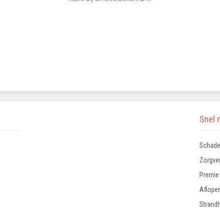
Snel 
Schade
Zorgve
Premie
Aflope
Strandh