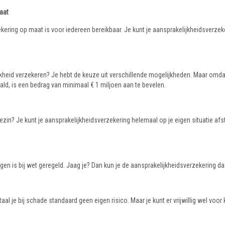
aat
kering op maat is voor iedereen bereikbaar. Je kunt je aansprakelijkheidsverz
jkheid verzekeren? Je hebt de keuze uit verschillende mogelijkheden. Maar omda
ald, is een bedrag van minimaal € 1 miljoen aan te bevelen.
gezin? Je kunt je aansprakelijkheidsverzekering helemaal op je eigen situatie a
gen is bij wet geregeld. Jaag je? Dan kun je de aansprakelijkheidsverzekering 
aal je bij schade standaard geen eigen risico. Maar je kunt er vrijwillig wel voo