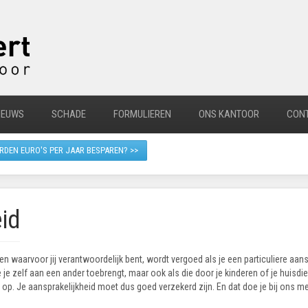
IEUWS
SCHADE
FORMULIEREN
ONS KANTOOR
CON
RDEN EURO'S PER JAAR BESPAREN? >>
id
n waarvoor jij verantwoordelijk bent, wordt vergoed als je een particuliere aans
 je zelf aan een ander toebrengt, maar ook als die door je kinderen of je huisdi
 op. Je aansprakelijkheid moet dus goed verzekerd zijn. En dat doe je bij ons 