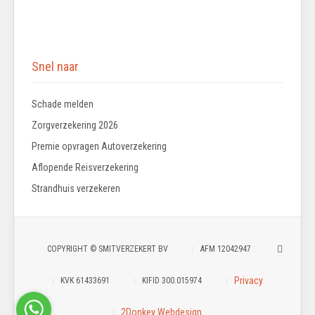
Snel naar
Schade melden
Zorgverzekering 2026
Premie opvragen Autoverzekering
Aflopende Reisverzekering
Strandhuis verzekeren
COPYRIGHT © SMITVERZEKERT BV
AFM 12042947
Privacy
KVK 61433691
KIFID 300.015974
2Donkey Webdesign